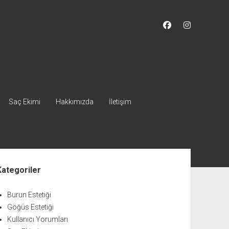
facebook
instagram
Saç Ekimi
Hakkımızda
İletişim
nü
Kategoriler
Burun Estetiği
Göğüs Estetiği
Kullanıcı Yorumları