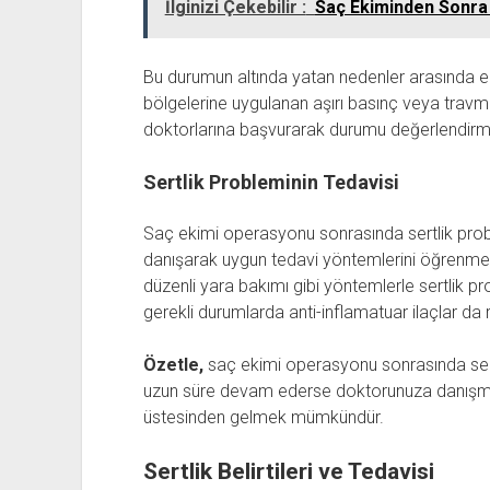
İlginizi Çekebilir :
Saç Ekiminden Sonra
Bu durumun altında yatan nedenler arasında en
bölgelerine uygulanan aşırı basınç veya travma
doktorlarına başvurarak durumu değerlendirmes
Sertlik Probleminin Tedavisi
Saç ekimi operasyonu sonrasında sertlik prob
danışarak uygun tedavi yöntemlerini öğrenmele
düzenli yara bakımı gibi yöntemlerle sertlik pr
gerekli durumlarda anti-inflamatuar ilaçlar da r
Özetle,
saç ekimi operasyonu sonrasında sert
uzun süre devam ederse doktorunuza danışma
üstesinden gelmek mümkündür.
Sertlik Belirtileri ve Tedavisi