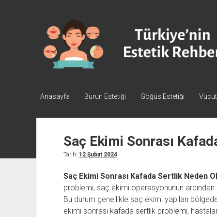
Türkiye'nin
Estetik
Rehberi
-
Plastik
Cerrahi
Anasayfa
Burun Estetiği
Göğüs Estetiği
Vücut 
Saç Ekimi Sonrası Kafada
Tarih:
12 Şubat 2024
Saç Ekimi Sonrası Kafada Sertlik Neden O
problemi, saç ekimi operasyonunun ardından b
Bu durum genellikle saç ekimi yapılan bölgede,
ekimi sonrası kafada sertlik problemi, hastala