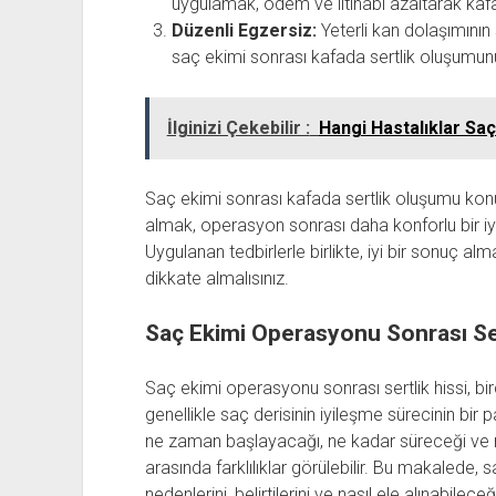
uygulamak, ödem ve iltihabı azaltarak kafada
Düzenli Egzersiz:
Yeterli kan dolaşımının
saç ekimi sonrası kafada sertlik oluşumunu
İlginizi Çekebilir :
Hangi Hastalıklar Saç 
Saç ekimi sonrası kafada sertlik oluşumu konu
almak, operasyon sonrası daha konforlu bir iy
Uygulanan tedbirlerle birlikte, iyi bir sonuç a
dikkate almalısınız.
Saç Ekimi Operasyonu Sonrası Ser
Saç ekimi operasyonu sonrası sertlik hissi, bi
genellikle saç derisinin iyileşme sürecinin bir
ne zaman başlayacağı, ne kadar süreceği ve na
arasında farklılıklar görülebilir. Bu makalede, 
nedenlerini, belirtilerini ve nasıl ele alınabilece