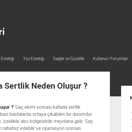
Estetiği
Yüz Estetiği
Sağlık ve Güzellik
Kullanıcı Yorumları
 Sertlik Neden Oluşur ?
Yan
Me
luşur ?
Saç ekimi sonrası kafada sertlik
azı hastalarda ortaya çıkabilen bir durumdur.
 özellikle alıcı bölgesinde meydana gelir. Saç
rı rahatsız edebilir ve operasyon sonrası