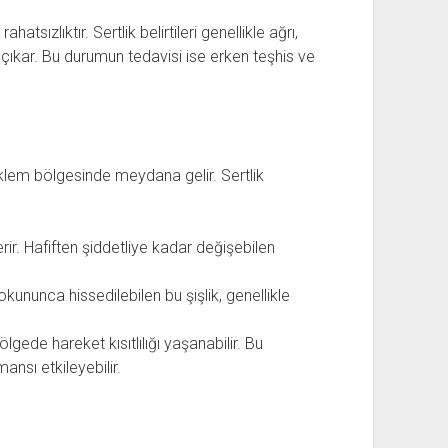
hatsızlıktır. Sertlik belirtileri genellikle ağrı,
taya çıkar. Bu durumun tedavisi ise erken teşhis ve
eklem bölgesinde meydana gelir. Sertlik
erir. Hafiften şiddetliye kadar değişebilen
Dokununca hissedilebilen bu şişlik, genellikle
lgede hareket kısıtlılığı yaşanabilir. Bu
ansı etkileyebilir.