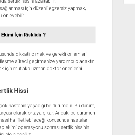
 sertlik hissini azaltabilir.
 sağlanması için düzenli egzersiz yapmak,
 önleyebilir.
Ekimi İçin Risklidir ?
sunda dikkatli olmak ve gerekli önlemleri
ileşme süreci geçirmenize yardımcı olacaktır.
lmak için mutlaka uzman doktor önerilerini
tlik Hissi
rçok hastanın yaşadığı bir durumdur. Bu durum,
 parçası olarak ortaya çıkar. Ancak, bu durumun
sıl hafifletilebileceği konusunda hastalar
saç ekimi operasyonu sonrası sertlik hissinin
ğini ele alacağız.