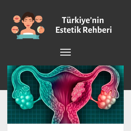
Türkiye'nin
Estetik
Rehberi
-
Plastik
menüyü
Cerrahi
aç
facebook
instagram
Anasayfa
Burun Estetiği
Göğüs Estetiği
Vücut Estetiği
Yüz Estetiği
Sağlık ve Güzellik