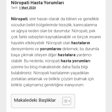
Nöropati Hasta Yorumları
Kullanıcı Yorumları
Tarih:
1 Mart 2024
Saç Ekimi
Nöropati
, sinir hasarı olarak da bilinen ve genellikle
Hakkımızda
vücudun belirli bölgelerinde hissizlik, karıncalanma
ve ağrıya neden olan bir durumdur. Nöropati, pek
İletişim
çok farklı sebepten kaynaklanabilir ve birçok insanın
hayatını etkileyebilir. Nöropati olan
hastaların
deneyimlerini ve
yorumlarını
dinlemek, bu durumla
başa çıkmak isteyen diğer
hastalara
yardımcı
olabilir. Bu nedenle, nöropati
hasta yorumları
üzerine bu blog makalesinde daha fazla bilgi
bulabilirsiniz. Nöropati hastalarının yaşadıkları
zorlukları anlamak ve birlikte çözüm bulmak için
birlikte çalışmamız gerektiğine inanıyorum.
Makaledeki Başlıklar