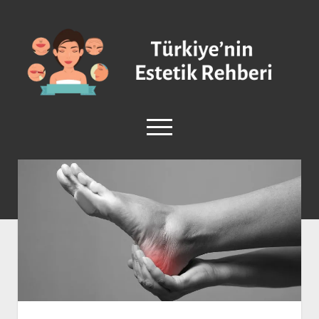
Türkiye'nin
Estetik
Rehberi
-
Plastik
menüyü
Cerrahi
aç
facebook
instagram
Anasayfa
Burun Estetiği
Göğüs Estetiği
Vücut Estetiği
Yüz Estetiği
Sağlık ve Güzellik