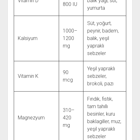
Vitamin D
balık yağı, süt,
800 IU
yumurta
Süt, yoğurt,
1000–
peynir, badem,
Kalsiyum
1200
balık, yeşil
mg
yapraklı
sebzeler
Yeşil yapraklı
90
Vitamin K
sebzeler,
mcg
brokoli, pazı
Fındık, fıstık,
tam tahıllı
310–
besinler, kuru
Magnezyum
420
baklagiller, muz,
mg
yeşil yapraklı
sebzeler