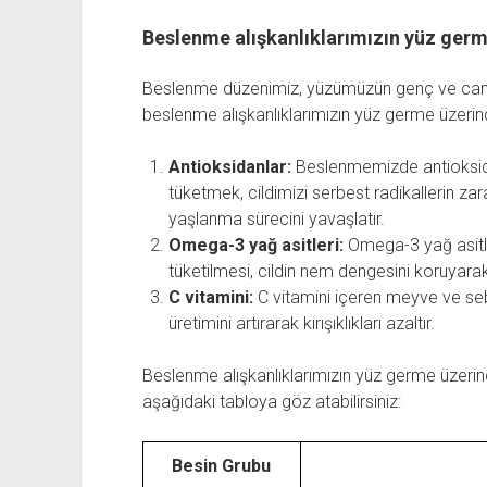
Beslenme alışkanlıklarımızın yüz germe
Beslenme düzenimiz, yüzümüzün genç ve canlı 
beslenme alışkanlıklarımızın yüz germe üzerinde
Antioksidanlar:
Beslenmemizde antioksidan
tüketmek, cildimizi serbest radikallerin zara
yaşlanma sürecini yavaşlatır.
Omega-3 yağ asitleri:
Omega-3 yağ asitler
tüketilmesi, cildin nem dengesini koruyarak el
C vitamini:
C vitamini içeren meyve ve sebz
üretimini artırarak kırışıklıkları azaltır.
Beslenme alışkanlıklarımızın yüz germe üzerinde
aşağıdaki tabloya göz atabilirsiniz:
Besin Grubu