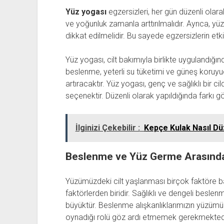
Yüz yogası
egzersizleri, her gün düzenli olarak
ve yoğunluk zamanla arttırılmalıdır. Ayrıca, y
dikkat edilmelidir. Bu sayede egzersizlerin etk
Yüz yogası, cilt bakımıyla birlikte uygulandığı
beslenme, yeterli su tüketimi ve güneş koruyuc
artıracaktır. Yüz yogası, genç ve sağlıklı bir cil
seçenektir. Düzenli olarak yapıldığında fark
İlginizi Çekebilir :
Kepçe Kulak Nasıl Düz
Beslenme ve Yüz Germe Arasındak
Yüzümüzdeki cilt yaşlanması birçok faktöre ba
faktörlerden biridir. Sağlıklı ve dengeli besle
büyüktür. Beslenme alışkanlıklarımızın yüzü
oynadığı rolü göz ardı etmemek gerekmektedi