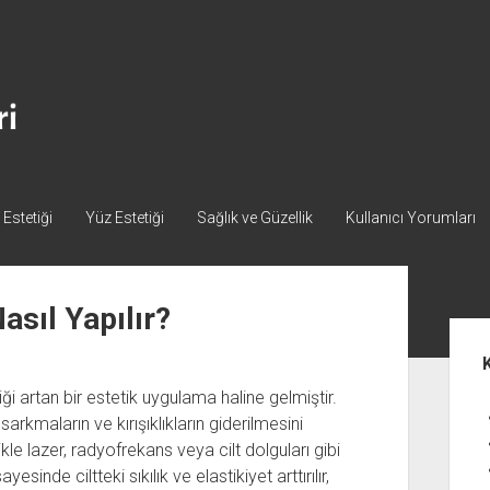
Estetiği
Yüz Estetiği
Sağlık ve Güzellik
Kullanıcı Yorumları
sıl Yapılır?
Yan
Me
ği artan bir estetik uygulama haline gelmiştir.
kmaların ve kırışıklıkların giderilmesini
ikle lazer, radyofrekans veya cilt dolguları gibi
yesinde ciltteki sıkılık ve elastikiyet arttırılır,