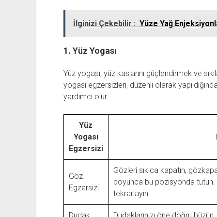
İlginizi Çekebilir :
Yüze Yağ Enjeksiyonlar
1. Yüz Yogası
Yüz yogası, yüz kaslarını güçlendirmek ve sıkıl
yogası egzersizleri, düzenli olarak yapıldığın
yardımcı olur.
Yüz
Yogası
Egzersizi
Gözleri sıkıca kapatın, gözkapa
Göz
boyunca bu pozisyonda tutun. A
Egzersizi
tekrarlayın.
Dudak
Dudaklarınızı öne doğru büzün, 