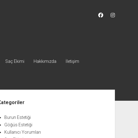
facebook
instagram
Saç Ekimi
Hakkımızda
İletişim
nü
Kategoriler
Burun Estetiği
Göğüs Estetiği
Kullanıcı Yorumları