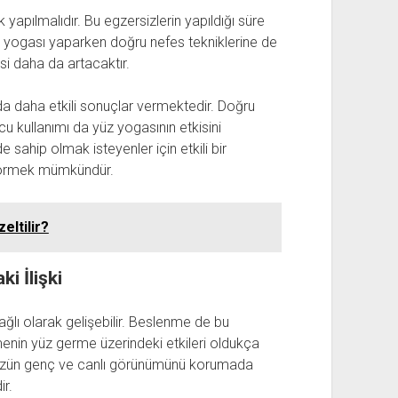
 yapılmalıdır. Bu egzersizlerin yapıldığı süre
üz yogası yaparken doğru nefes tekniklerine de
isi daha da artacaktır.
nda daha etkili sonuçlar vermektedir. Doğru
u kullanımı da yüz yogasının etkisini
de sahip olmak isteyenler için etkili bir
ı görmek mümkündür.
eltilir?
i İlişki
ğlı olarak gelişebilir. Beslenme de bu
nmenin yüz germe üzerindeki etkileri oldukça
müzün genç ve canlı görünümünü korumada
r.