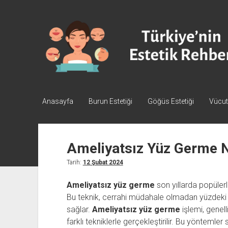
Türkiye'nin
Estetik
Rehberi
-
Plastik
Cerrahi
Anasayfa
Burun Estetiği
Göğüs Estetiği
Vücut 
Ameliyatsız Yüz Germe Na
Tarih:
12 Şubat 2024
Ameliyatsız yüz germe
son yıllarda popülerli
Bu teknik, cerrahi müdahale olmadan yüzdeki sar
sağlar.
Ameliyatsız yüz germe
işlemi, genell
farklı tekniklerle gerçekleştirilir. Bu yöntemler sa