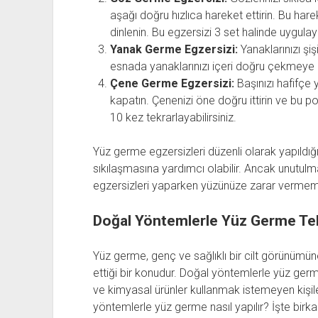
aşağı doğru hızlıca hareket ettirin. Bu har
dinlenin. Bu egzersizi 3 set halinde uygulaya
Yanak Germe Egzersizi:
Yanaklarınızı şiş
esnada yanaklarınızı içeri doğru çekmeye ça
Çene Germe Egzersizi:
Başınızı hafifçe y
kapatın. Çenenizi öne doğru ittirin ve bu p
10 kez tekrarlayabilirsiniz.
Yüz germe egzersizleri düzenli olarak yapıldığ
sıkılaşmasına yardımcı olabilir. Ancak unutu
egzersizleri yaparken yüzünüze zarar vermem
Doğal Yöntemlerle Yüz Germe Tekn
Yüz germe, genç ve sağlıklı bir cilt görünümün
ettiği bir konudur. Doğal yöntemlerle yüz ger
ve kimyasal ürünler kullanmak istemeyen kişiler
yöntemlerle yüz germe nasıl yapılır? İşte birkaç 