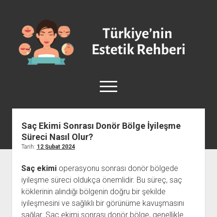
Türkiye'nin
Estetik
Rehberi
-
Plastik
menüyü
Cerrahi
aç
facebook
instagram
Saç Ekimi Sonrası Donör Bölge İyileşme
Süreci Nasıl Olur?
Anasayfa
Tarih:
12 Şubat 2024
Burun Estetiği
Saç ekimi
operasyonu sonrası donör bölgede
Göğüs Estetiği
iyileşme süreci oldukça önemlidir. Bu süreç, saç
Vücut Estetiği
köklerinin alındığı bölgenin doğru bir şekilde
Yüz Estetiği
iyileşmesini ve sağlıklı bir görünüme kavuşmasını
sağlar. Saç ekimi sonrası donör bölge, genellikle
Sağlık ve Güzellik