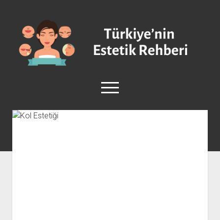
Türkiye'nin
Estetik
Rehberi
-
Plastik
menüyü
Cerrahi
aç
facebook
instagram
Anasayfa
Burun Estetiği
Göğüs Estetiği
Vücut Estetiği
Yüz Estetiği
Sağlık ve Güzellik