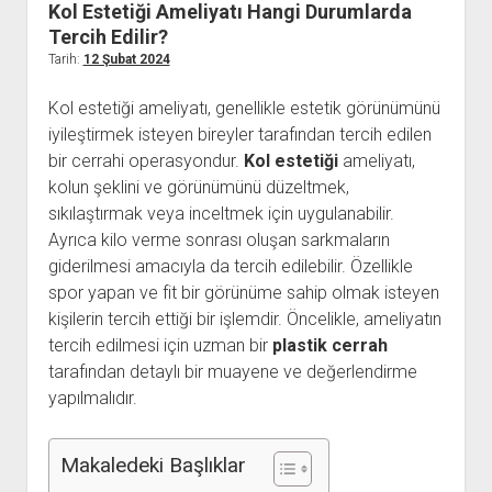
Kol Estetiği Ameliyatı Hangi Durumlarda
Kullanıcı Yorumları
Tercih Edilir?
Tarih:
12 Şubat 2024
Saç Ekimi
Hakkımızda
Kol estetiği ameliyatı, genellikle estetik görünümünü
iyileştirmek isteyen bireyler tarafından tercih edilen
İletişim
bir cerrahi operasyondur.
Kol estetiği
ameliyatı,
kolun şeklini ve görünümünü düzeltmek,
sıkılaştırmak veya inceltmek için uygulanabilir.
Ayrıca kilo verme sonrası oluşan sarkmaların
giderilmesi amacıyla da tercih edilebilir. Özellikle
spor yapan ve fit bir görünüme sahip olmak isteyen
kişilerin tercih ettiği bir işlemdir. Öncelikle, ameliyatın
tercih edilmesi için uzman bir
plastik cerrah
tarafından detaylı bir muayene ve değerlendirme
yapılmalıdır.
Makaledeki Başlıklar