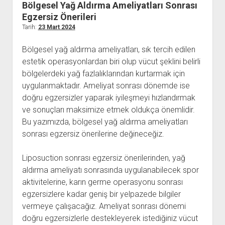
Bölgesel Yağ Aldırma Ameliyatları Sonrası
Kullanıcı Yorumları
Egzersiz Önerileri
Tarih:
23 Mart 2024
Saç Ekimi
Hakkımızda
Bölgesel yağ aldırma ameliyatları, sık tercih edilen
estetik operasyonlardan biri olup vücut şeklini belirli
İletişim
bölgelerdeki yağ fazlalıklarından kurtarmak için
uygulanmaktadır. Ameliyat sonrası dönemde ise
doğru egzersizler yaparak iyileşmeyi hızlandırmak
ve sonuçları maksimize etmek oldukça önemlidir.
Bu yazımızda, bölgesel yağ aldırma ameliyatları
sonrası egzersiz önerilerine değineceğiz.
Liposuction sonrası egzersiz önerilerinden, yağ
aldırma ameliyatı sonrasında uygulanabilecek spor
aktivitelerine, karın germe operasyonu sonrası
egzersizlere kadar geniş bir yelpazede bilgiler
vermeye çalışacağız. Ameliyat sonrası dönemi
doğru egzersizlerle destekleyerek istediğiniz vücut