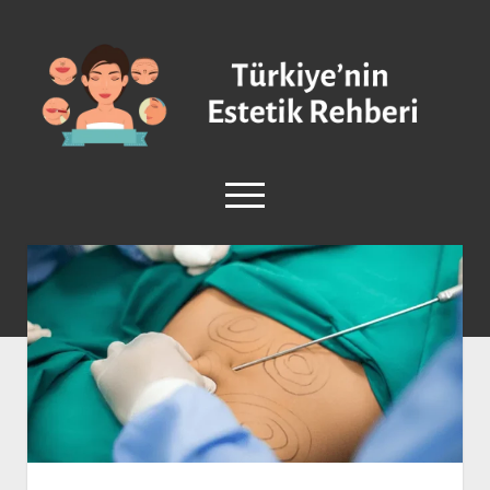
Türkiye'nin
Estetik
Rehberi
-
Plastik
menüyü
Cerrahi
aç
facebook
instagram
Anasayfa
Burun Estetiği
Göğüs Estetiği
Vücut Estetiği
Yüz Estetiği
Sağlık ve Güzellik