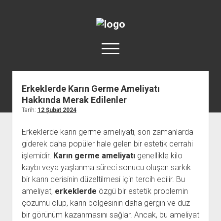
Türkiye'nin
Estetik
menüyü
Rehberi
aç
-
facebook
instagram
Plastik
Erkeklerde Karın Germe Ameliyatı
Cerrahi
Hakkında Merak Edilenler
Anasayfa
Tarih:
12 Şubat 2024
Burun Estetiği
Erkeklerde karın germe ameliyatı, son zamanlarda
Göğüs Estetiği
giderek daha popüler hale gelen bir estetik cerrahi
Vücut Estetiği
işlemidir.
Karın germe ameliyatı
genellikle kilo
Yüz Estetiği
kaybı veya yaşlanma süreci sonucu oluşan sarkık
bir karın derisinin düzeltilmesi için tercih edilir. Bu
Sağlık ve Güzellik
ameliyat,
erkeklerde
özgü bir estetik problemin
Kullanıcı Yorumları
çözümü olup, karın bölgesinin daha gergin ve düz
Saç Ekimi
bir görünüm kazanmasını sağlar. Ancak, bu ameliyat