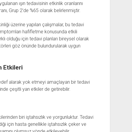
gulanan ışın tedavisinin etkinlik oranlarını
anı, Grup 2’de %65 olarak belirlenmiştir.
inliği üzerine yapılan çalışmalar, bu tedavi
ptomları hafifletme konusunda etkili
ı olduğu için tedavi planları bireysel olarak
örleri göz önünde bulundurularak uygun
 Etkileri
 hedef alarak yok etmeyi amaçlayan bir tedavi
e çeşitli yan etkiler de getirebilir.
lerinden biri iştahsızlık ve yorgunluktur. Tedavi
ği için hasta genellikle iştahsızlık çeker ve
amını olumsuz yönde etkileyebilir.