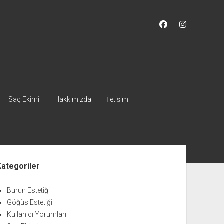
facebook
instagram
Saç Ekimi
Hakkımızda
İletişim
nü
Kategoriler
Burun Estetiği
Göğüs Estetiği
Kullanıcı Yorumları