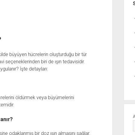
?
lde büyüyen hücrelerin oluşturduğu bir tür
i seçeneklerinden biri de ışın tedavisidir.
ygulanır? İşte detayları:
hücrelerini öldürmek veya büyümelerini
temidir.
anır?
isine odaklanmış bir doz ışın almasını sağlar.