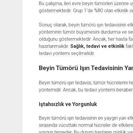
Bu çalışma, ileri evre beyin tümörleri üzerine uy
göstermektedir. Grup 1’de %80 olan etkinlik or
Sonuç olarak, beyin tümörü ışın tedavisinin etk
yönteminin tümör büyümesini durdurma ve sem
olduğunu göstermektedir. Ancak, her hasta farkl
hazırlanmalıdır.
Sağlık, tedavi ve etkinlik
fakt
tedavi yöntemi seçilmelidir.
Beyin Tümörü Işın Tedavisinin Yan
Beyin tümörü ışın tedavisi, tümör hücrelerini
yöntemidir. Ancak, bu tedavi yöntemi beraberind
Iştahsızlık ve Yorgunluk
Beyin tümörü ışın tedavisinin en yaygın yan etki
sırasında vücuttaki normal hücreler de etkilendi
yorgun hisseder. Bu durum hastanın günlük yaş