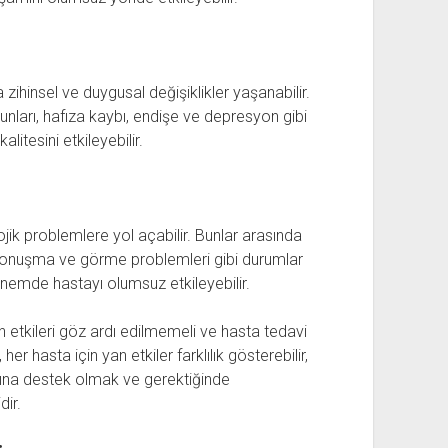
ihinsel ve duygusal değişiklikler yaşanabilir.
nları, hafıza kaybı, endişe ve depresyon gibi
litesini etkileyebilir.
ojik problemlere yol açabilir. Bunlar arasında
 konuşma ve görme problemleri gibi durumlar
dönemde hastayı olumsuz etkileyebilir.
n etkileri göz ardı edilmemeli ve hasta tedavi
er hasta için yan etkiler farklılık gösterebilir,
rına destek olmak ve gerektiğinde
ir.