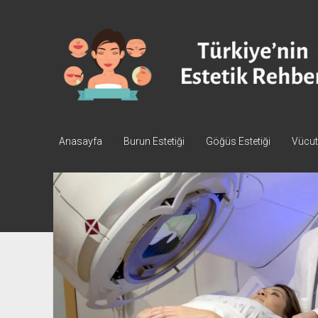
Türkiye'nin
Estetik
Rehberi
-
Plastik
Cerrahi
Anasayfa
Burun Estetiği
Göğüs Estetiği
Vücut 