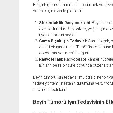
Bu ışınlar, kanser hücrelerini öldürmek ve ç
vermek için özenle planlanır.
Stereotaktik Radyocerrahi:
Beyin tümörle
özel bir türüdür. Bu yöntem, yoğun ışın do
uygulanmasını sağlar.
Gama Bıçak Işın Tedavisi:
Gama bıçak, be
enerjili bir ışın kullanır. Tümörün konumun
dozda ışın verilmesini sağlar.
Radyoterapi:
Radyoterapi, kanser hücreleri
ışınların belirli bir süre boyunca düzenli ol
Beyin tümörü ışın tedavisi, multidisipliner bir 
tedavi yöntemi, hastanın durumuna ve tümörün 
tarafından belirlenir.
Beyin Tümörü Işın Tedavisinin Etki