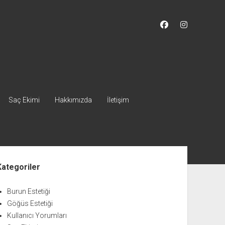
facebook
instagram
Saç Ekimi
Hakkımızda
İletişim
nü
Kategoriler
Burun Estetiği
Göğüs Estetiği
Kullanıcı Yorumları