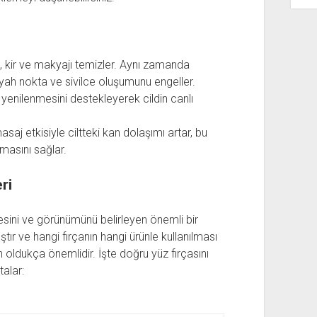
ağ, kir ve makyajı temizler. Aynı zamanda
yah nokta ve sivilce oluşumunu engeller.
in yenilenmesini destekleyerek cildin canlı
asaj etkisiyle ciltteki kan dolaşımı artar, bu
lmasını sağlar.
ri
esini ve görünümünü belirleyen önemli bir
mıştır ve hangi fırçanın hangi ürünle kullanılması
n oldukça önemlidir. İşte doğru yüz fırçasını
alar: