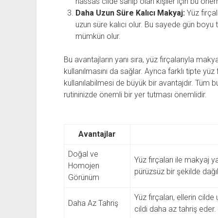
hassas cilde sahip olan kişiler için bu öneml
Daha Uzun Süre Kalıcı Makyaj:
Yüz fırça
uzun süre kalıcı olur. Bu sayede gün boyu
mümkün olur.
Bu avantajların yanı sıra, yüz fırçalarıyla mak
kullanılmasını da sağlar. Ayrıca farklı tipte yüz f
kullanılabilmesi de büyük bir avantajdır. Tüm b
rutininizde önemli bir yer tutması önemlidir.
Avantajlar
Doğal ve
Yüz fırçaları ile makyaj 
Homojen
pürüzsüz bir şekilde dağıl
Görünüm
Yüz fırçaları, ellerin cil
Daha Az Tahriş
cildi daha az tahriş eder.