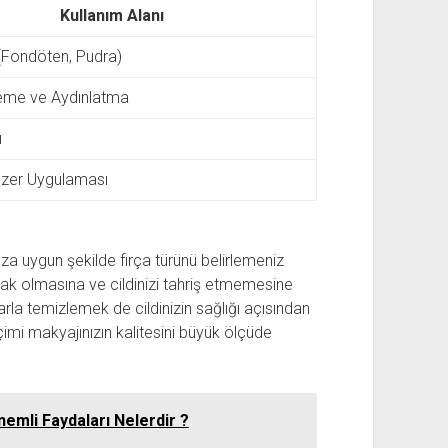
Kullanım Alanı
i (Fondöten, Pudra)
eme ve Aydınlatma
ı
onzer Uygulaması
za uygun şekilde fırça türünü belirlemeniz
uşak olmasına ve cildinizi tahriş etmemesine
klarla temizlemek de cildinizin sağlığı açısından
imi makyajınızın kalitesini büyük ölçüde
emli Faydaları Nelerdir ?