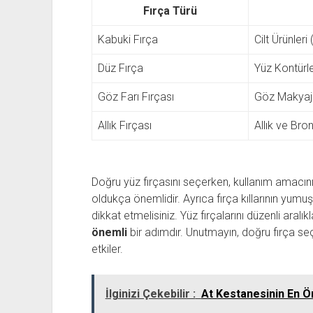
Fırça Türü
Kabuki Fırça
Cilt Ürünler
Düz Fırça
Yüz Kontürl
Göz Farı Fırçası
Göz Makyaj
Allık Fırçası
Allık ve Br
Doğru yüz fırçasını seçerken, kullanım amacını
oldukça önemlidir. Ayrıca fırça kıllarının yum
dikkat etmelisiniz. Yüz fırçalarını düzenli aralı
önemli
bir adımdır. Unutmayın, doğru fırça seç
etkiler.
İlginizi Çekebilir :
At Kestanesinin En Ön