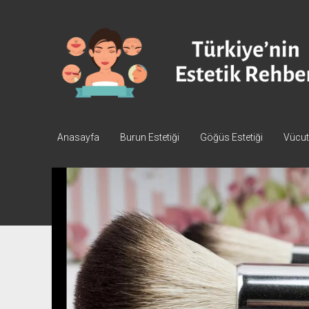
Türkiye'nin
Estetik
Rehberi
-
Plastik
Cerrahi
Anasayfa
Burun Estetiği
Göğüs Estetiği
Vücut 