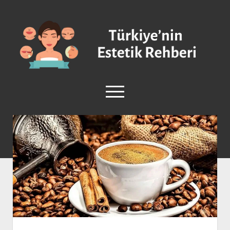
Türkiye'nin
Estetik
Rehberi
-
Plastik
menüyü
Cerrahi
aç
facebook
instagram
Anasayfa
Burun Estetiği
Göğüs Estetiği
Vücut Estetiği
Yüz Estetiği
Sağlık ve Güzellik