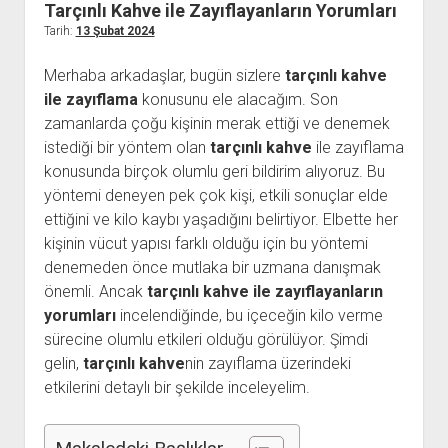
Tarçınlı Kahve ile Zayıflayanların Yorumları
Kullanıcı Yorumları
Tarih:
13 Şubat 2024
Saç Ekimi
Merhaba arkadaşlar, bugün sizlere
tarçınlı kahve
Hakkımızda
ile zayıflama
konusunu ele alacağım. Son
zamanlarda çoğu kişinin merak ettiği ve denemek
İletişim
istediği bir yöntem olan
tarçınlı kahve
ile zayıflama
konusunda birçok olumlu geri bildirim alıyoruz. Bu
yöntemi deneyen pek çok kişi, etkili sonuçlar elde
ettiğini ve kilo kaybı yaşadığını belirtiyor. Elbette her
kişinin vücut yapısı farklı olduğu için bu yöntemi
denemeden önce mutlaka bir uzmana danışmak
önemli. Ancak
tarçınlı kahve ile zayıflayanların
yorumları
incelendiğinde, bu içeceğin kilo verme
sürecine olumlu etkileri olduğu görülüyor. Şimdi
gelin,
tarçınlı kahve
nin zayıflama üzerindeki
etkilerini detaylı bir şekilde inceleyelim.