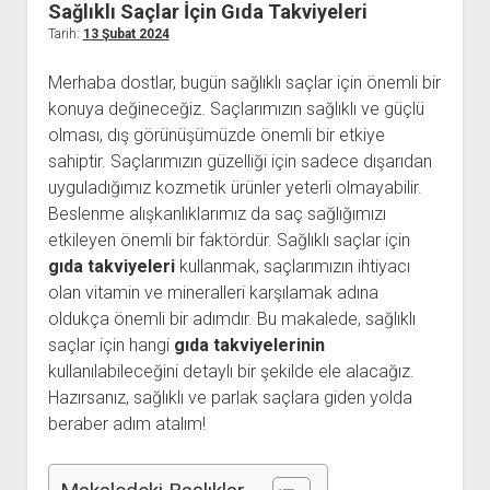
Sağlıklı Saçlar İçin Gıda Takviyeleri
Kullanıcı Yorumları
Tarih:
13 Şubat 2024
Saç Ekimi
Merhaba dostlar, bugün sağlıklı saçlar için önemli bir
Hakkımızda
konuya değineceğiz. Saçlarımızın sağlıklı ve güçlü
olması, dış görünüşümüzde önemli bir etkiye
İletişim
sahiptir. Saçlarımızın güzelliği için sadece dışarıdan
uyguladığımız kozmetik ürünler yeterli olmayabilir.
Beslenme alışkanlıklarımız da saç sağlığımızı
etkileyen önemli bir faktördür. Sağlıklı saçlar için
gıda takviyeleri
kullanmak, saçlarımızın ihtiyacı
olan vitamin ve mineralleri karşılamak adına
oldukça önemli bir adımdır. Bu makalede, sağlıklı
saçlar için hangi
gıda takviyelerinin
kullanılabileceğini detaylı bir şekilde ele alacağız.
Hazırsanız, sağlıklı ve parlak saçlara giden yolda
beraber adım atalım!