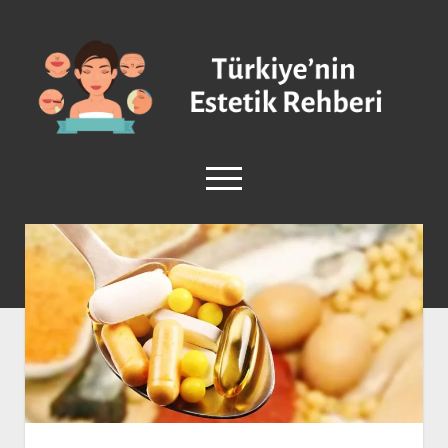
Türkiye'nin
Estetik
Rehberi
-
Plastik
menüyü
Cerrahi
aç
facebook
instagram
Anasayfa
Burun Estetiği
Göğüs Estetiği
Vücut Estetiği
Yüz Estetiği
Sağlık ve Güzellik