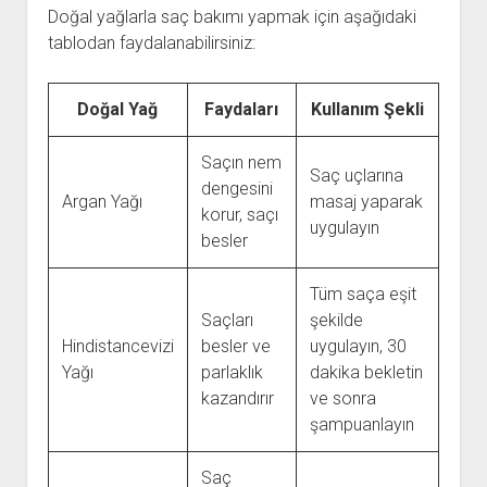
Doğal yağlarla saç bakımı yapmak için aşağıdaki
tablodan faydalanabilirsiniz:
Doğal Yağ
Faydaları
Kullanım Şekli
Saçın nem
Saç uçlarına
dengesini
Argan Yağı
masaj yaparak
korur, saçı
uygulayın
besler
Tüm saça eşit
Saçları
şekilde
Hindistancevizi
besler ve
uygulayın, 30
Yağı
parlaklık
dakika bekletin
kazandırır
ve sonra
şampuanlayın
Saç