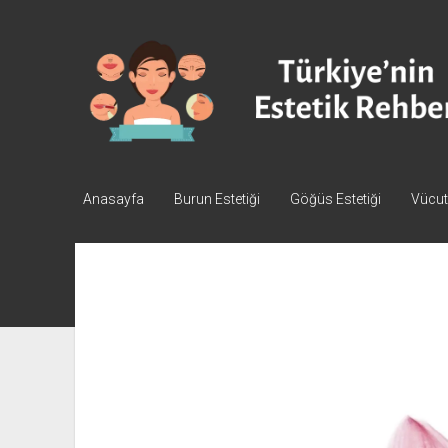
Türkiye'nin
Estetik
Rehberi
-
Plastik
Cerrahi
Anasayfa
Burun Estetiği
Göğüs Estetiği
Vücut 