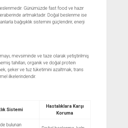
 beslenmedir. Günümüzde fast food ve hazır
a beraberinde artmaktadır. Doğal beslenme ise
larla bağışıklık sistemini güçlendirir, enerji
mayı, mevsiminde ve taze olarak yetiştirilmiş
emiş tahılları, organik ve doğal protein
mek, şeker ve tuz tüketimini azaltmak, trans
l ilkelerindendir.
Hastalıklara Karşı
klık Sistemi
Koruma
rde bulunan