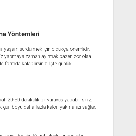
ma Yöntemleri
ir yaşam sürdürmek için oldukça önemlidir.
siz yapmaya zaman ayırmak bazen zor olsa
e formda kalabilirsiniz. İşte günlük
h 20-30 dakikalık bir yürüyüş yapabilirsiniz.
 gün boyu daha fazla kalori yakmanızı sağlar.
için idealdir. Squat, plank, lunges gibi