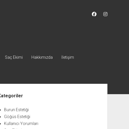
facebook
instagram
Saç Ekimi
Hakkımızda
İletişim
nü
Kategoriler
Burun Estetiği
Göğüs Estetiği
Kullanıcı Yorumları