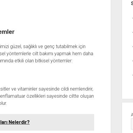
temler
imizi güzel, sağlıklı ve genç tutabilmek için
tkisel yöntemlerle cilt bakımı yapmak hem daha
mında etkili olan bitkisel yöntemler:
itler ve vitaminler sayesinde cildi nemlendirir,
ti-enflamatuar özellikleri sayesinde ciltte oluşan
lur.
ları Nelerdir?