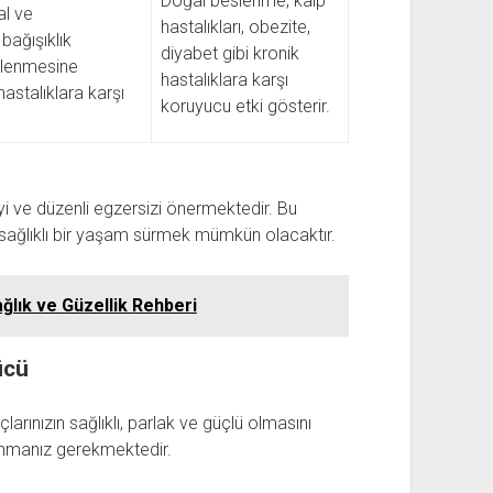
Doğal beslenme, kalp
al ve
hastalıkları, obezite,
bağışıklık
diyabet gibi kronik
çlenmesine
hastalıklara karşı
hastalıklara karşı
koruyucu etki gösterir.
i ve düzenli egzersizi önermektedir. Bu
, sağlıklı bir yaşam sürmek mümkün olacaktır.
ğlık ve Güzellik Rehberi
ücü
arınızın sağlıklı, parlak ve güçlü olmasını
lanmanız gerekmektedir.