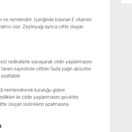
ler ve nemlendirir. İçeriğinde bulunan E vitamini
ımcı olur. Zeytinyağı ayrıca ciltte oluşan
erbest radikallerle savaşarak cildin yaşlanmasını
an tanen sayesinde ciltteki fazla yağın absorbe
zaltabilir.
di nemlendirerek kuruluğu giderir.
llikleri ile cildin yaşlanmasını geciktirir.
ltte oluşan sivilcelerin azalmasına
m