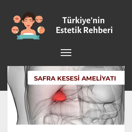
Türkiye'nin
Estetik
Rehberi
-
Plastik
menüyü
Cerrahi
aç
facebook
instagram
Anasayfa
Burun Estetiği
Göğüs Estetiği
Vücut Estetiği
Yüz Estetiği
Sağlık ve Güzellik