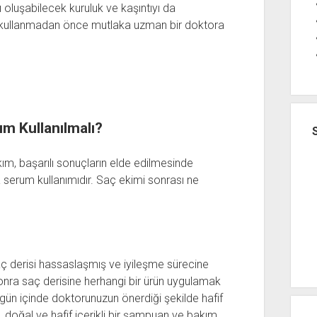
oluşabilecek kuruluk ve kaşıntıyı da
kullanmadan önce mutlaka uzman bir doktora
m Kullanılmalı?
, başarılı sonuçların elde edilmesinde
a serum kullanımıdır. Saç ekimi sonrası ne
derisi hassaslaşmış ve iyileşme sürecine
nra saç derisine herhangi bir ürün uygulamak
ün içinde doktorunuzun önerdiği şekilde hafif
e, doğal ve hafif içerikli bir şampuan ve bakım