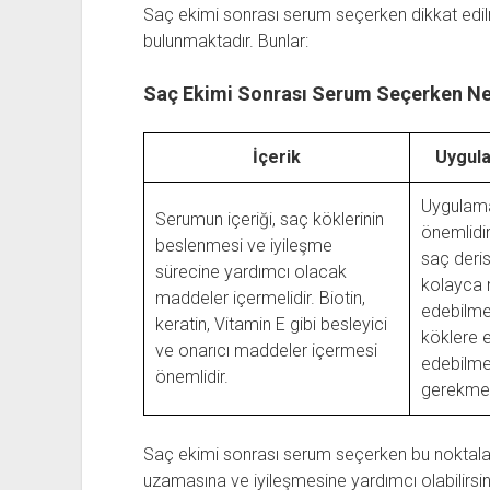
Saç ekimi sonrası serum seçerken dikkat edil
bulunmaktadır. Bunlar:
Saç Ekimi Sonrası Serum Seçerken Nel
İçerik
Uygula
Uygulama
Serumun içeriği, saç köklerinin
önemlidi
beslenmesi ve iyileşme
saç deris
sürecine yardımcı olacak
kolayca 
maddeler içermelidir. Biotin,
edebilme
keratin, Vitamin E gibi besleyici
köklere e
ve onarıcı maddeler içermesi
edebilme
önemlidir.
gerekmek
Saç ekimi sonrası serum seçerken bu noktalara 
uzamasına ve iyileşmesine yardımcı olabilirsin