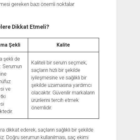
mesi gereken bazı önemli noktalar
ere Dikkat Etmeli?
ma Şekli
Kalite
 şekli de
Kaliteli bir serum seçmek,
r. Serumun
saçların hızlı bir şekilde
ine
iyileşmesine ve sağlıklı bir
nüfuz
şekilde uzamasına yardımcı
si ve
olacaktır. Güvenilir markaların
tki
ürünlerini tercih etmek
si
önemlidir.
tedir.
dikkat ederek, saçların sağlıklı bir şekilde
iz. Doğru serumun kullanılması, saç ekimi