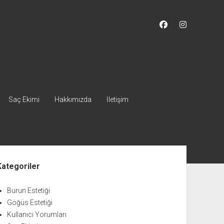
facebook
instagram
Saç Ekimi
Hakkımızda
İletişim
nü
Kategoriler
Burun Estetiği
Göğüs Estetiği
Kullanıcı Yorumları