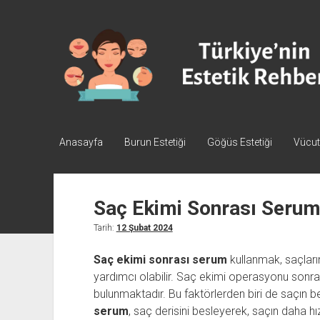
Türkiye'nin
Estetik
Rehberi
-
Plastik
Cerrahi
Anasayfa
Burun Estetiği
Göğüs Estetiği
Vücut 
Saç Ekimi Sonrası Serum 
Tarih:
12 Şubat 2024
Saç ekimi sonrası serum
kullanmak, saçların
yardımcı olabilir. Saç ekimi operasyonu sonra
bulunmaktadır. Bu faktörlerden biri de saçın 
serum
, saç derisini besleyerek, saçın daha 