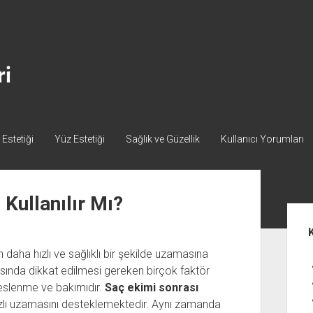
Estetiği
Yüz Estetiği
Sağlık ve Güzellik
Kullanıcı Yorumları
Kullanılır Mı?
Yan
Me
 daha hızlı ve sağlıklı bir şekilde uzamasına
sında dikkat edilmesi gereken birçok faktör
beslenme ve bakımıdır.
Saç ekimi sonrası
hızlı uzamasını desteklemektedir. Aynı zamanda