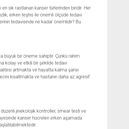
 en sık rastlanan kanser türlerinden biridir. Her
ızlık, erken teşhis ile önemli ölçüde tedavi
erinin tedavisinde ne kadar önemlidir? Bu
ça büyük bir öneme sahiptir. Çünkü rahim
kolay ve etkili bir şekilde tedavi
alitesi artmakta ve hayatta kalma şansı
recini kısaltmakta ve hastanın daha az agresif
düzenli jinekolojik kontroller, smear testi ve
sayesinde kanser hücreleri erken aşamada
şlatılabilmektedir.