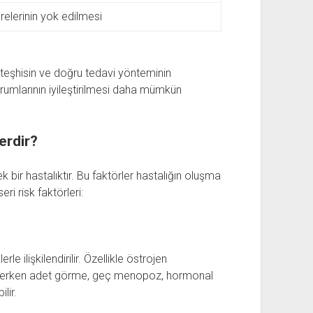
elerinin yok edilmesi
teşhisin ve doğru tedavi yönteminin
urumlarının iyileştirilmesi daha mümkün
erdir?
 bir hastalıktır. Bu faktörler hastalığın oluşma
eri risk faktörleri:
e ilişkilendirilir. Özellikle östrojen
te, erken adet görme, geç menopoz, hormonal
lir.