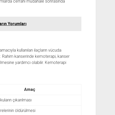
urumlarda cerrahi müdahale sonrasında
ların Yorumları
macıyla kullanılan ilaçların vücuda
ir. Rahim kanserinde kemoterapi, kanser
ilmesine yardımcı olabilir. Kemoterapi
Amaç
kuların çıkarılması
elerinin öldürülmesi