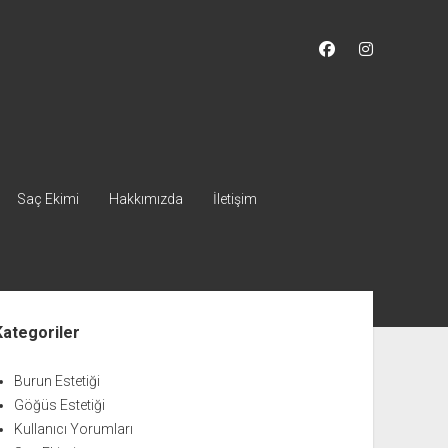
facebook
instagram
Saç Ekimi
Hakkımızda
İletişim
nü
Kategoriler
Burun Estetiği
Göğüs Estetiği
Kullanıcı Yorumları