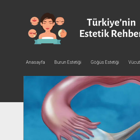
Türkiye'nin
Estetik
Rehberi
-
Plastik
Cerrahi
Anasayfa
Burun Estetiği
Göğüs Estetiği
Vücut 