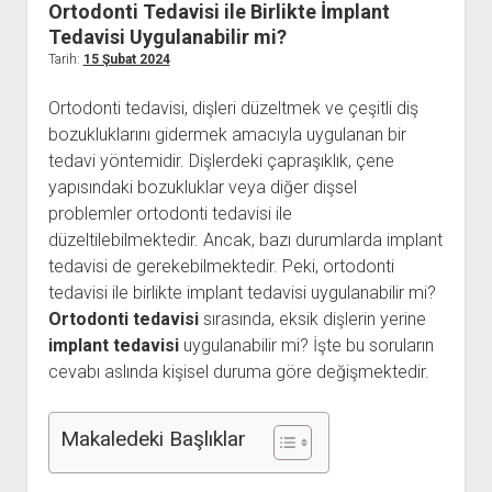
Ortodonti Tedavisi ile Birlikte İmplant
Kullanıcı Yorumları
Tedavisi Uygulanabilir mi?
Tarih:
15 Şubat 2024
Saç Ekimi
Hakkımızda
Ortodonti tedavisi, dişleri düzeltmek ve çeşitli diş
bozukluklarını gidermek amacıyla uygulanan bir
İletişim
tedavi yöntemidir. Dişlerdeki çapraşıklık, çene
yapısındaki bozukluklar veya diğer dişsel
problemler ortodonti tedavisi ile
düzeltilebilmektedir. Ancak, bazı durumlarda implant
tedavisi de gerekebilmektedir. Peki, ortodonti
tedavisi ile birlikte implant tedavisi uygulanabilir mi?
Ortodonti tedavisi
sırasında, eksik dişlerin yerine
implant tedavisi
uygulanabilir mi? İşte bu soruların
cevabı aslında kişisel duruma göre değişmektedir.
Makaledeki Başlıklar