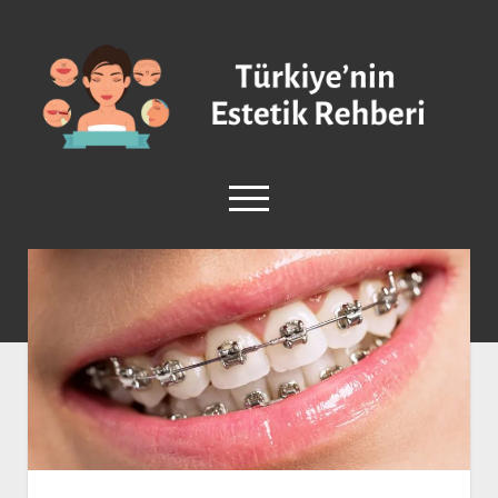
Türkiye'nin
Estetik
Rehberi
-
Plastik
menüyü
Cerrahi
aç
facebook
instagram
Anasayfa
Burun Estetiği
Göğüs Estetiği
Vücut Estetiği
Yüz Estetiği
Sağlık ve Güzellik