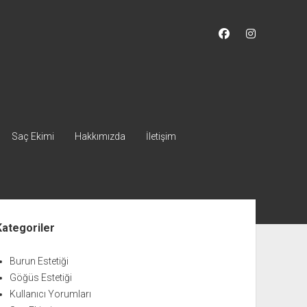
facebook
instagram
Saç Ekimi
Hakkımızda
İletişim
nü
Kategoriler
Burun Estetiği
Göğüs Estetiği
Kullanıcı Yorumları