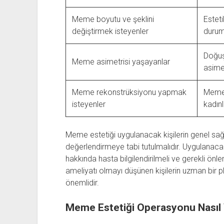
Meme boyutu ve şeklini
Estet
değiştirmek isteyenler
durum
Doğuş
Meme asimetrisi yaşayanlar
asimet
Meme rekonstrüksiyonu yapmak
Meme 
isteyenler
kadınl
Meme estetiği uygulanacak kişilerin genel sağ
değerlendirmeye tabi tutulmalıdır. Uygulanacak 
hakkında hasta bilgilendirilmeli ve gerekli önl
ameliyatı olmayı düşünen kişilerin uzman bir pl
önemlidir.
Meme Estetiği Operasyonu Nasıl Y