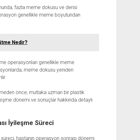
unda, fazla meme dokusu ve derisi
 operasyon genellikle meme boyutundan
tme Nedir?
rme operasyonları genellikle meme
perasyonlarda, meme dokusu yeniden
lir.
meden önce, mutlaka uzman bir plastik
ileşme dönemi ve sonuçlar hakkında detaylı
ı İyileşme Süreci
 süreci, hastanın operasyon sonrası dönemi