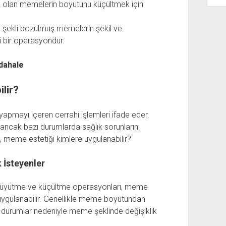
olan memelerin boyutunu küçültmek için
şekli bozulmuş memelerin şekil ve
 bir operasyondur.
üdahale
lir?
apmayı içeren cerrahi işlemleri ifade eder.
r ancak bazı durumlarda sağlık sorunlarını
i, meme estetiği kimlere uygulanabilir?
 İsteyenler
 büyütme ve küçültme operasyonları, meme
 uygulanabilir. Genellikle meme boyutundan
urumlar nedeniyle meme şeklinde değişiklik