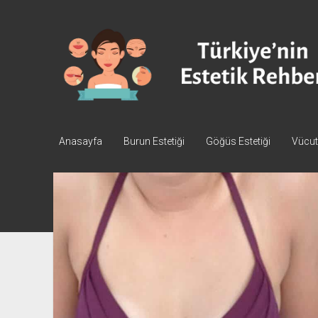
Türkiye'nin
Estetik
Rehberi
-
Plastik
Cerrahi
Anasayfa
Burun Estetiği
Göğüs Estetiği
Vücut 