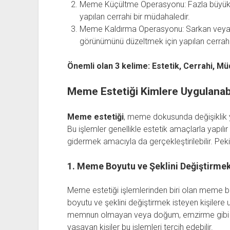
Meme Küçültme Operasyonu: Fazla büyük 
yapılan cerrahi bir müdahaledir.
Meme Kaldırma Operasyonu: Sarkan veya 
görünümünü düzeltmek için yapılan cerrahi
Önemli olan 3 kelime: Estetik, Cerrahi, M
Meme Estetiği Kimlere Uygulanabi
Meme estetiği
, meme dokusunda değişiklik y
Bu işlemler genellikle estetik amaçlarla yapılı
gidermek amacıyla da gerçekleştirilebilir. Pek
1. Meme Boyutu ve Şeklini Değiştirmek
Meme estetiği işlemlerinden biri olan meme
boyutu ve şeklini değiştirmek isteyen kişilere
memnun olmayan veya doğum, emzirme gibi d
yaşayan kişiler bu işlemleri tercih edebilir.