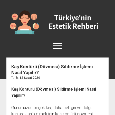
Türkiye'nin
Estetik
Rehberi
-
Plastik
menüyü
Cerrahi
aç
facebook
instagram
Kaş Kontürü (Dövmesi) Sildirme İşlemi
Nasıl Yapılır?
Anasayfa
Tarih:
12 Şubat 2024
Burun Estetiği
Kaş Kontürü (Dövmesi) Sildirme İşlemi Nasıl
Göğüs Estetiği
Yapılır?
Vücut Estetiği
Yüz Estetiği
Günümüzde birçok kişi, daha belirgin ve dolgun
kaşlara sahip olmak için kaş kontürü dövmesi
Sağlık ve Güzellik