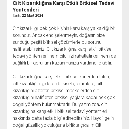
Cilt Kızarıklığına Karşı Etkili Bitkisel Tedavi
Kullanıcı Yorumları
Yöntemleri
Tarih:
22 Mart 2024
Saç Ekimi
Hakkımızda
Cilt kızarıklığı, pek çok kişinin karşı karşıya kaldığı bir
sorundur. Ancak endişelenmeyin, doğanın bize
İletişim
sunduğu çeşitli bitkisel çözümlerle bu sorunu
hafifletebilirsiniz. Cilt kızarıklığına karşı etkili bitkisel
tedavi yöntemleri, hem cildinizi rahatlatırken hem de
sağlıklı bir görünüm kazanmanıza yardımcı olabilir.
Cilt kızarıklığına karşı etkili bitkisel kürlerden tutun,
cilt kızarıklığını gideren bitkisel çözümlere; cilt
kızarıklığını azaltan bitkisel maskelerden cilt
kızarıklığını hafifleten bitkisel yağlara kadar pek çok
doğal yöntem bulunmaktadır. Bu yazımızda, cilt
kızarıklığına karşı etkili bitkisel tedavi yöntemleri
hakkında daha fazla bilgi edinebilirsiniz. Haydi, gelin
doğal güzellik yolculuğuna birlikte çıkalım!Cilt