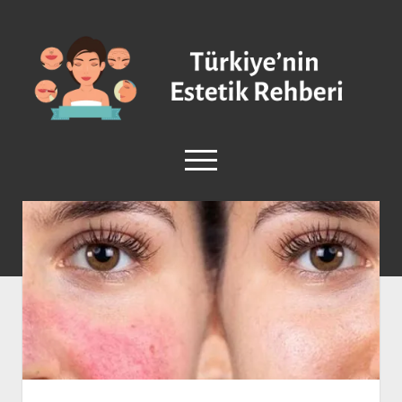
Türkiye'nin
Estetik
Rehberi
-
Plastik
menüyü
Cerrahi
aç
facebook
instagram
Anasayfa
Burun Estetiği
Göğüs Estetiği
Vücut Estetiği
Yüz Estetiği
Sağlık ve Güzellik