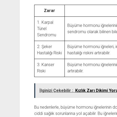
Zarar
1. Karpal
Büyüme hormonu iğnelerinin 
Tünel
sendromu olarak bilinen bil
Sendromu
2. Şeker
Büyüme hormonu iğneleri, in
Hastalığı Riski
hastalığı riskini artırabilir.
3. Kanser
Büyüme hormonu iğnelerinin u
Riski
artırabilir.
İlginizi Çekebilir :
Kızlık Zarı Dikimi Yor
Bu nedenlerle, büyüme hormonu iğnelerinin dok
ciddi sağlık sorunlarına yol açabilir. Bu iğnel