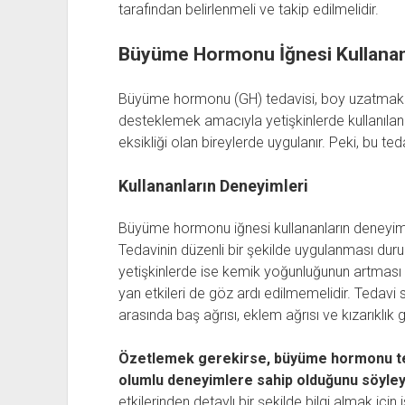
tarafından belirlenmeli ve takip edilmelidir.
Büyüme Hormonu İğnesi Kullananl
Büyüme hormonu (GH) tedavisi, boy uzatmak 
desteklemek amacıyla yetişkinlerde kullanılan 
eksikliği olan bireylerde uygulanır. Peki, bu te
Kullananların Deneyimleri
Büyüme hormonu iğnesi kullananların deneyiml
Tedavinin düzenli bir şekilde uygulanması d
yetişkinlerde ise kemik yoğunluğunun artması g
yan etkileri de göz ardı edilmemelidir. Tedavi s
arasında baş ağrısı, eklem ağrısı ve kızarıklık g
Özetlemek gerekirse, büyüme hormonu ted
olumlu deneyimlere sahip olduğunu söyleye
etkilerinden detaylı bir şekilde bilgi almak iç