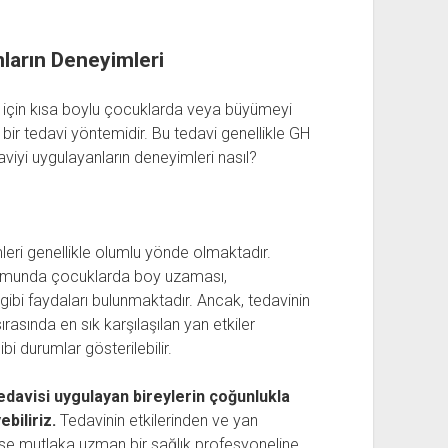
arın Deneyimleri
için kısa boylu çocuklarda veya büyümeyi
bir tedavi yöntemidir. Bu tedavi genellikle GH
daviyi uygulayanların deneyimleri nasıl?
eri genellikle olumlu yönde olmaktadır.
urumunda çocuklarda boy uzaması,
ibi faydaları bulunmaktadır. Ancak, tedavinin
ırasında en sık karşılaşılan yan etkiler
ibi durumlar gösterilebilir.
avisi uygulayan bireylerin çoğunlukla
biliriz.
Tedavinin etkilerinden ve yan
in ise mutlaka uzman bir sağlık profesyoneline