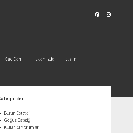
facebook
instagram
Saç Ekimi
Hakkımızda
İletişim
nü
Kategoriler
Burun Estetiği
Göğüs Estetiği
Kullanıcı Yorumları