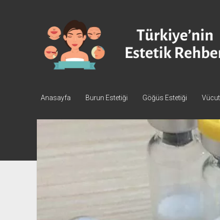
Türkiye'nin
Estetik
Rehberi
-
Plastik
Cerrahi
Anasayfa
Burun Estetiği
Göğüs Estetiği
Vücut 