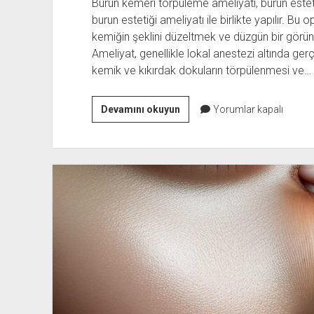
Burun kemeri törpüleme ameliyatı, burun esteti
burun estetiği ameliyatı ile birlikte yapılır. B
kemiğin şeklini düzeltmek ve düzgün bir görün
Ameliyat, genellikle lokal anestezi altında gerç
kemik ve kıkırdak dokuların törpülenmesi ve…
Burun
Devamını okuyun
Yorumlar kapalı
Kemeri
Törpüleme
Ameliyatı
Nedir,
Nasıl
Yapılır?