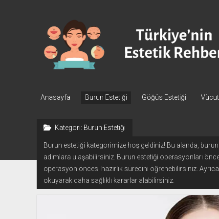
Türkiye'nin
Estetik
Rehberi
-
Plastik
Cerrahi
Anasayfa
Burun Estetiği
Göğüs Estetiği
Vücut 
Kategori:
Burun Estetiği
Burun estetiği kategorimize hoş geldiniz! Bu alanda, burun es
adımlara ulaşabilirsiniz. Burun estetiği operasyonları önces
operasyon öncesi hazırlık sürecini öğrenebilirsiniz. Ayrıca
okuyarak daha sağlıklı kararlar alabilirsiniz.