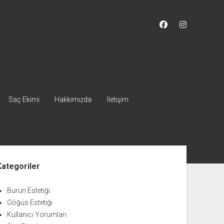
facebook
instagram
Saç Ekimi
Hakkımızda
İletişim
nü
Kategoriler
Burun Estetiği
Göğüs Estetiği
Kullanıcı Yorumları