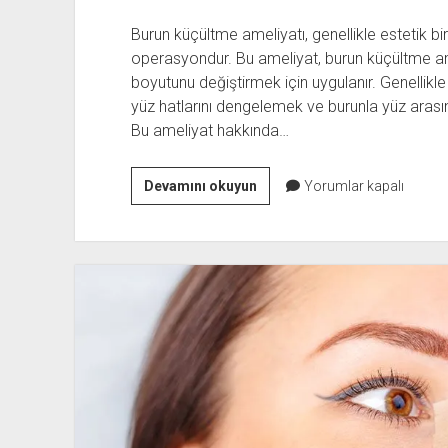
Burun küçültme ameliyatı, genellikle estetik bir
operasyondur. Bu ameliyat, burun küçültme amel
boyutunu değiştirmek için uygulanır. Genellikle 
yüz hatlarını dengelemek ve burunla yüz arasın
Bu ameliyat hakkında…
Burun
Devamını okuyun
Yorumlar kapalı
Küçültme
Ameliyatı
Hakkında
Bilinmesi
Gerekenler