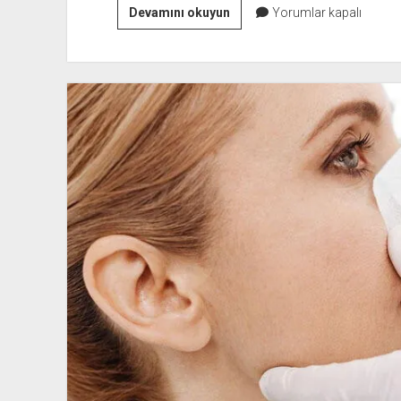
Burun
Devamını okuyun
Yorumlar kapalı
Estetiği
Hakkında
Merak
Ettikleriniz