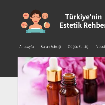
Türkiye'nin
Estetik
Rehberi
-
Plastik
Cerrahi
Anasayfa
Burun Estetiği
Göğüs Estetiği
Vücut 