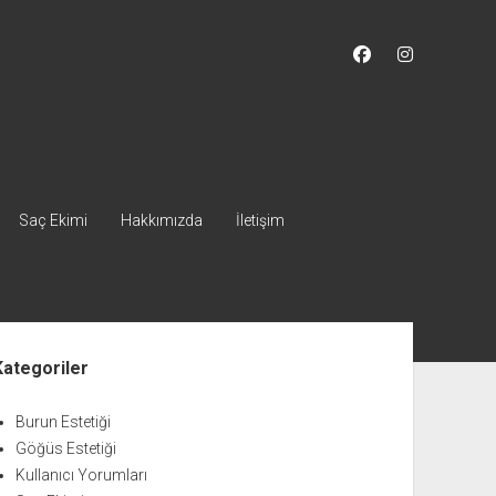
facebook
instagram
Saç Ekimi
Hakkımızda
İletişim
nü
Kategoriler
Burun Estetiği
Göğüs Estetiği
Kullanıcı Yorumları