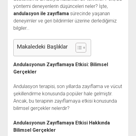
yöntemi deneyenlerin düşünceleri neler? İşte,
Kullanıcı Yorumları
andulasyon ile zayıflama
sürecinde yaşanan
Saç Ekimi
deneyimler ve geri bildirimler üzerine derlediğimiz
bilgiler…
Hakkımızda
İletişim
Makaledeki Başlıklar
Andulasyonun Zayıflamaya Etkisi: Bilimsel
Gerçekler
Andulasyon terapisi, son yıllarda zayıflama ve vücut
şekillendirme konusunda popüler hale gelmiştir.
Ancak, bu terapinin zayıflamaya etkisi konusunda
bilimsel gerçekler nelerdir?
Andulasyonun Zayıflamaya Etkisi Hakkında
Bilimsel Gerçekler