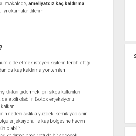
e bu makalede,
ameliyatsız kaş kaldırma
 İyi okumalar dilerim!
?
üm elde etmek isteyen kişilerin tercih ettiği
dan da kaş kaldırma yöntemleri
ışıklıkları gidermek için sıkça kullanılan
da etkili olabilir. Botox enjeksiyonu
 kalkar.
ın nedeni sıklıkla yüzdeki kemik yapısının
olgu enjeksiyonu ile kaş bölgesine hacim
n olabilir.
kaş kaldırma ameliyatı da bir seçenek