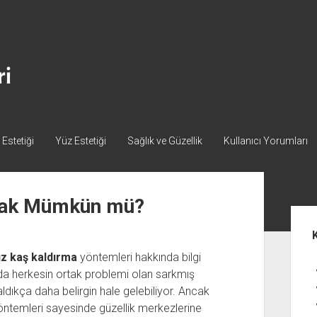
Estetiği
Yüz Estetiği
Sağlık ve Güzellik
Kullanıcı Yorumları
rmak Mümkün mü?
Yan
Me
ız kaş kaldırma
yöntemleri hakkında bilgi
da herkesin ortak problemi olan sarkmış
zaldıkça daha belirgin hale gelebiliyor. Ancak
ntemleri sayesinde güzellik merkezlerine