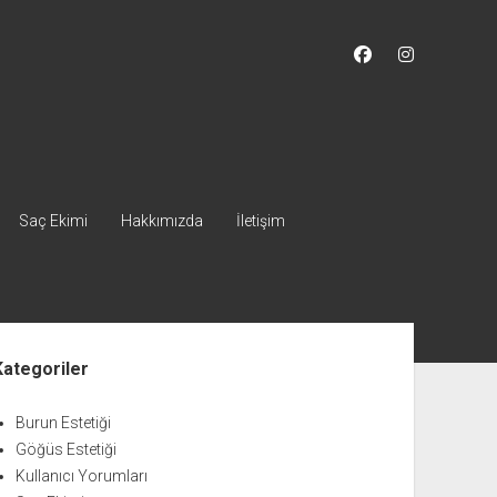
facebook
instagram
Saç Ekimi
Hakkımızda
İletişim
nü
Kategoriler
Burun Estetiği
Göğüs Estetiği
Kullanıcı Yorumları