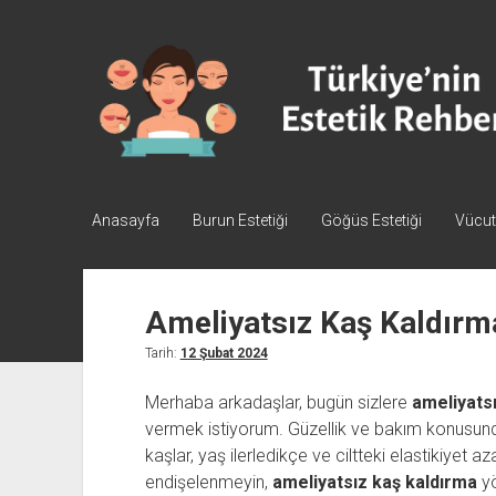
Türkiye'nin
Estetik
Rehberi
-
Plastik
Cerrahi
Anasayfa
Burun Estetiği
Göğüs Estetiği
Vücut 
Ameliyatsız Kaş Kaldı
Tarih:
12 Şubat 2024
Merhaba arkadaşlar, bugün sizlere
ameliyats
vermek istiyorum. Güzellik ve bakım konusun
kaşlar, yaş ilerledikçe ve ciltteki elastikiyet a
endişelenmeyin,
ameliyatsız kaş kaldırma
yö