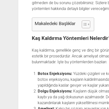
gitmeden de bu sorunu çözebilirsiniz. Sizler
yöntemleri hakkında detaylı bilgiler vereceğim.
Makaledeki Başlıklar
Kaş Kaldırma Yöntemleri Nelerdir
Kaş kaldırma, genellikle genç ve dinç bir görün
estetik bir prosedürdür. Ancak ameliyat olma
bulunmaktadır. İşte bu yöntemlerden bazıları:
Botox Enjeksiyonu:
Yüzdeki çizgileri ve kır
botox enjeksiyonu, kaşların kaldırılmasında 
yapıldığında kaslar gevşer ve kaşlar yukarı
Dolgu Enjeksiyonu:
Kaşların düşük olmasın
kaybı ya da yağ dokusunun azalmasıdır. D
kazandırılarak kaşların yükseltilmesi mümkü
Ameliyat:
Kalıcı bir çözüm arayanlar için 